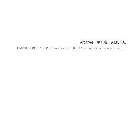
Archiver
|
手机版
|
AIBL论坛
GMT+8, 2026-8-7 22:25
, Processed in 0.007173 second(s), 5 queries , Gzip On.