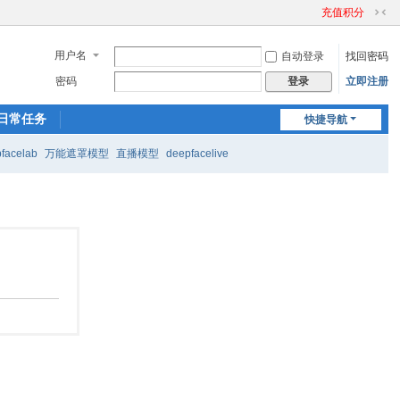
充值积分
切
换
用户名
自动登录
找回密码
到
窄
密码
立即注册
登录
版
日常任务
快捷导航
facelab
万能遮罩模型
直播模型
deepfacelive