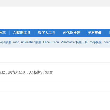
分享
AI抠图工具
数字人工具
AI优质推荐
灵石充值
rope换脸
roop_unleashed换脸
FaceFusion
VIsoMaster换脸工具
roop换脸
deep
抱歉，您尚未登录，无法进行此操作