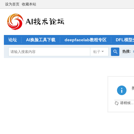
设为首页
收藏本站
论坛
AI换脸工具下载
deepfacelab教程专区
DFL模型
热搜:
帖子
搜
索
请稍候...