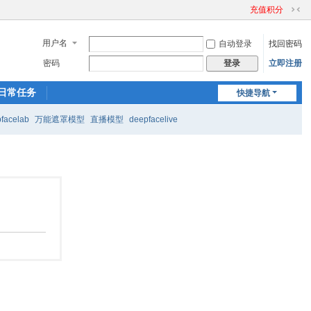
充值积分
切
换
用户名
自动登录
找回密码
到
窄
密码
立即注册
登录
版
日常任务
快捷导航
facelab
万能遮罩模型
直播模型
deepfacelive