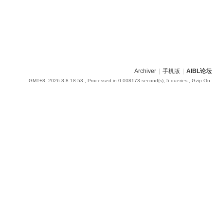
Archiver
|
手机版
|
AIBL论坛
GMT+8, 2026-8-8 18:53
, Processed in 0.008173 second(s), 5 queries , Gzip On.