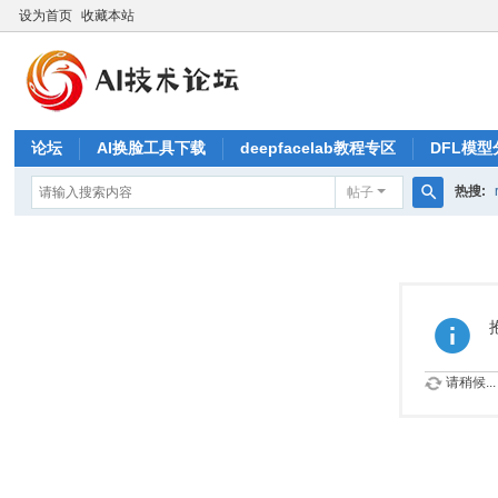
设为首页
收藏本站
论坛
AI换脸工具下载
deepfacelab教程专区
DFL模型
热搜:
帖子
搜
索
请稍候...