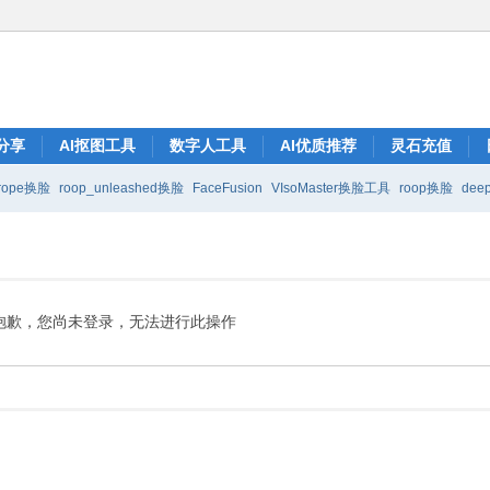
分享
AI抠图工具
数字人工具
AI优质推荐
灵石充值
rope换脸
roop_unleashed换脸
FaceFusion
VIsoMaster换脸工具
roop换脸
deep
抱歉，您尚未登录，无法进行此操作