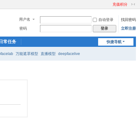
充值积分
切
换
用户名
自动登录
找回密码
到
窄
密码
立即注册
登录
版
日常任务
快捷导航
facelab
万能遮罩模型
直播模型
deepfacelive