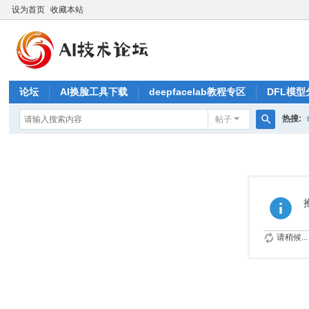
设为首页
收藏本站
论坛
AI换脸工具下载
deepfacelab教程专区
DFL模型
热搜:
帖子
搜
索
请稍候...