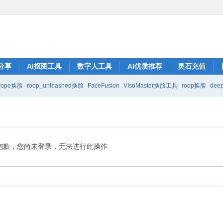
分享
AI抠图工具
数字人工具
AI优质推荐
灵石充值
rope换脸
roop_unleashed换脸
FaceFusion
VIsoMaster换脸工具
roop换脸
deep
抱歉，您尚未登录，无法进行此操作