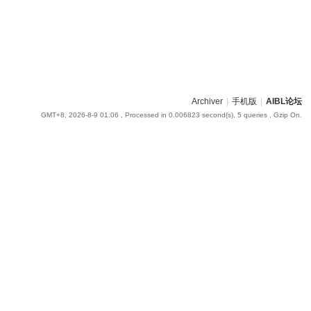
Archiver
|
手机版
|
AIBL论坛
GMT+8, 2026-8-9 01:06
, Processed in 0.006823 second(s), 5 queries , Gzip On.