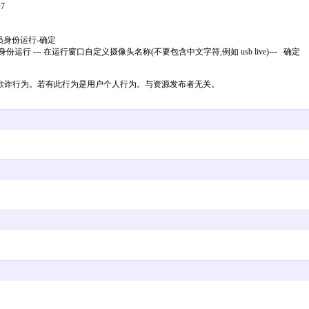
y7
 管理员身份运行-确定
管理员身份运行 --- 在运行窗口自定义摄像头名称(不要包含中文字符,例如 usb live)--- 确定
欺诈行为。若有此行为是用户个人行为。与资源发布者无关。