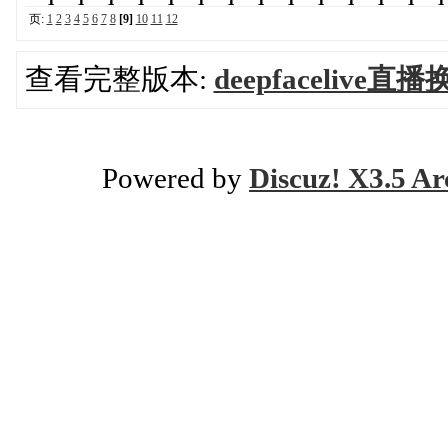
页:
1
2
3
4
5
6
7
8
[9]
10
11
12
查看完整版本:
deepfaceliv
Powered by
Discuz! X3.5 Ar