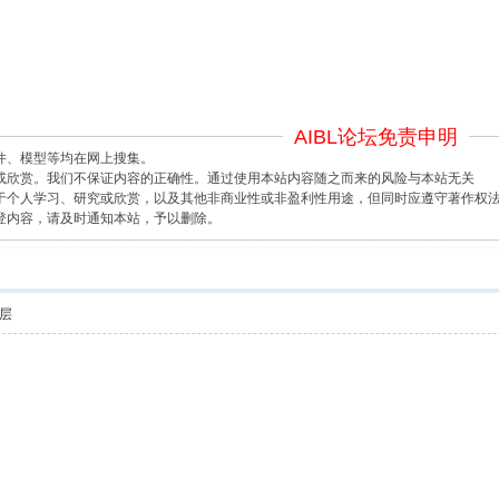
AIBL论坛免责申明
件、模型等均在网上搜集。
或欣赏。我们不保证内容的正确性。通过使用本站内容随之而来的风险与本站无关
于个人学习、研究或欣赏，以及其他非商业性或非盈利性用途，但同时应遵守著作权
登内容，请及时通知本站，予以删除。
层