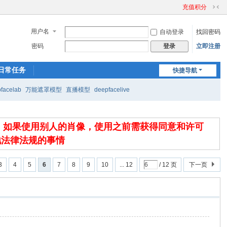
充值积分
切
换
用户名
自动登录
找回密码
到
窄
密码
立即注册
登录
版
日常任务
快捷导航
facelab
万能遮罩模型
直播模型
deepfacelive
，如果使用别人的肖像，使用之前需获得同意和许可
地法律法规的事情
3
4
5
6
7
8
9
10
... 12
/ 12 页
下一页