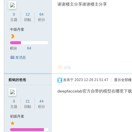
谢谢楼主分享谢谢楼主分享
0
12
64
主题
回帖
积分
中级丹童
积分
64
发消息
回复
航铭的爸爸
发表于 2023-12-26 21:51:47
|
显示全部楼
deepfaccelab官方自带的模型在哪
0
21
44
主题
回帖
积分
初级丹童