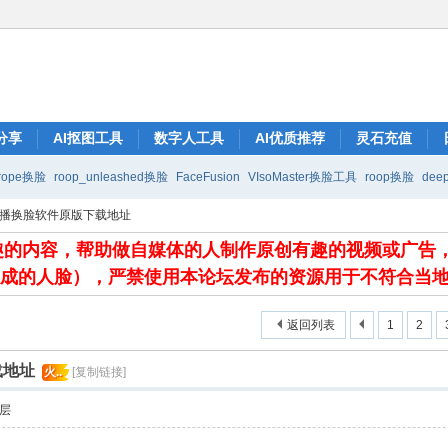
分享
AI抠图工具
数字人工具
AI优质推荐
灵石充值
rope换脸
roop_unleashed换脸
FaceFusion
VIsoMaster换脸工具
roop换脸
deep
ive直播换脸软件原版下载地址
有趣的内容，帮助做自媒体的人制作原创有趣的视频或广告
生成的人脸），严禁使用本论坛发布的资源用于不符合当
返回列表
1
2
载地址
火..
[复制链接]
层