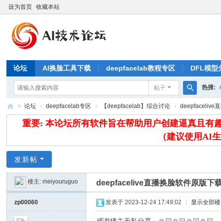
设为首页
收藏本站
论坛
AI换脸工具下载
deepfacelab教程专区
DFL模型
热搜:
帖子
搜
»
论坛
›
deepfacelab专区
›
【deepfacelab】综合讨论
›
deepfacel
索
A
重要: 本论坛所有软件旨在帮助用户创建逼真且
IB
（建议使用AI
L
发新帖
论
坛
楼主:
meiyouruguo
deepfacelive直播换脸软件原版下
zp00060
发表于 2023-12-24 17:49:02
|
显示全部楼