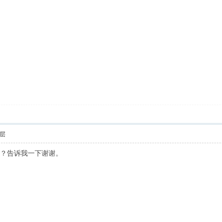
层
里下载？告诉我一下谢谢。