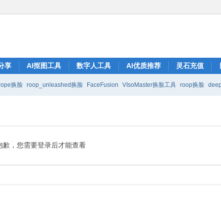
分享
AI抠图工具
数字人工具
AI优质推荐
灵石充值
rope换脸
roop_unleashed换脸
FaceFusion
VIsoMaster换脸工具
roop换脸
deep
抱歉，您需要登录后才能查看