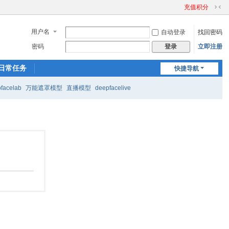
充值积分
切
换
用户名
自动登录
找回密码
到
窄
密码
立即注册
登录
版
日常任务
快捷导航
facelab
万能遮罩模型
直播模型
deepfacelive