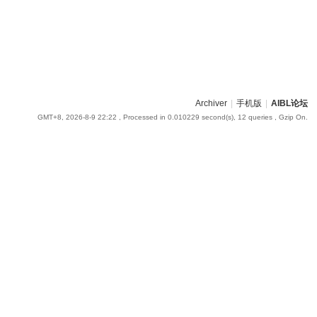
Archiver
|
手机版
|
AIBL论坛
GMT+8, 2026-8-9 22:22
, Processed in 0.010229 second(s), 12 queries , Gzip On.