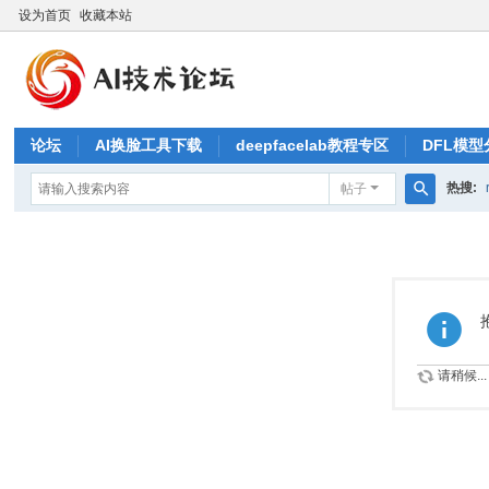
设为首页
收藏本站
论坛
AI换脸工具下载
deepfacelab教程专区
DFL模型
热搜:
帖子
搜
索
请稍候...