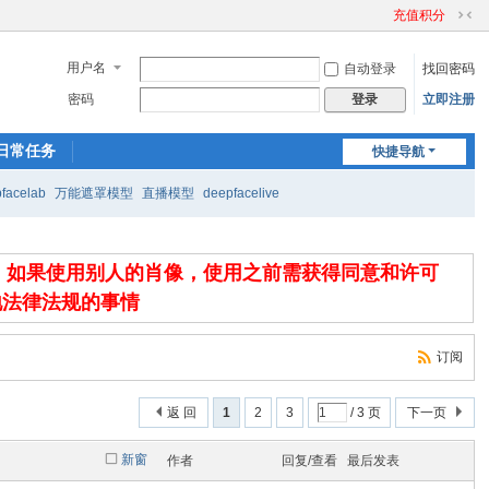
充值积分
切
换
用户名
自动登录
找回密码
到
窄
密码
立即注册
登录
版
日常任务
快捷导航
facelab
万能遮罩模型
直播模型
deepfacelive
，如果使用别人的肖像，使用之前需获得同意和许可
地法律法规的事情
订阅
返 回
1
2
3
/ 3 页
下一页
新窗
作者
回复/查看
最后发表