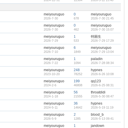
2024-12-31
12584
2026-5-11 13:48
顶
隐
帖
藏
置
顶
meiyouruguo
0
meiyouruguo
帖
2026-7-30
678
2026-7-30 21:45
meiyouruguo
0
meiyouruguo
2026-7-30
462
2026-7-30 15:07
meiyouruguo
1
特困生
2026-7-29
533
2026-7-29 17:29
meiyouruguo
6
meiyouruguo
2026-7-10
1849
2026-7-29 13:04
meiyouruguo
1
paladin
2026-7-22
1094
2026-7-28 08:34
meiyouruguo
248
hypnes
2023-10-20
78252
2026-6-26 10:08
meiyouruguo
199
qq123
2024-2-6
46808
2026-6-25 08:31
meiyouruguo
56
throatdidi
2024-1-18
21555
2026-5-30 08:47
meiyouruguo
36
hypnes
2024-5-11
14642
2026-5-19 11:19
meiyouruguo
2
blood_b
2026-5-9
1285
2026-5-13 09:41
meiyouruguo
1
jandown