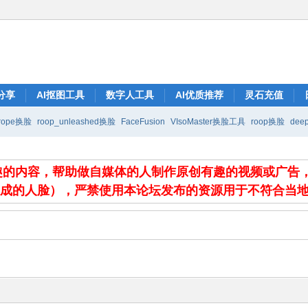
分享
AI抠图工具
数字人工具
AI优质推荐
灵石充值
rope换脸
roop_unleashed换脸
FaceFusion
VIsoMaster换脸工具
roop换脸
deep
有趣的内容，帮助做自媒体的人制作原创有趣的视频或广告
生成的人脸），严禁使用本论坛发布的资源用于不符合当