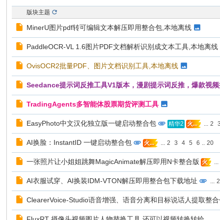
版块主题
MinerU图片pdf转可编辑文本解压即用整合包,本地离线
PaddleOCR-VL 1.6图片PDF文档解析识别成文本工具,本地离线
OvisOCR2批量PDF、图片文档识别工具,本地离线
Seedance提示词反推工具V1版本，漫剧提示词反推，爆款视
TradingAgents多智能体股票期货评测工具
EasyPhoto中文汉化独立版一键启动整合包
...
2
精华2
火...
AI换脸：InstantID 一键启动整合包
...
2
3
4
5
6
..
20
火...
一张照片让小姐姐跳舞MagicAnimate解压即用N卡整合版
...
火
AI衣服试穿、AI换装IDM-VTON解压即用整合包下载地址
...
ClearerVoice-Studio语音增强、语音分离和目标说话人提取整
FluxRT 摄像头视频图片人物替换工具,还可以视频转换转绘