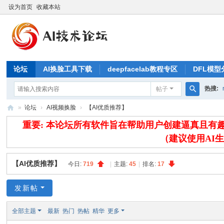
设为首页
收藏本站
论坛
AI换脸工具下载
deepfacelab教程专区
DFL模型
热搜:
帖子
搜
»
论坛
›
AI视频换脸
›
【AI优质推荐】
索
A
重要: 本论坛所有软件旨在帮助用户创建逼真且
IB
（建议使用AI
L
【AI优质推荐】
今日:
719
|
主题:
45
|
排名:
17
论
坛
发新帖
全部主题
最新
热门
热帖
精华
更多