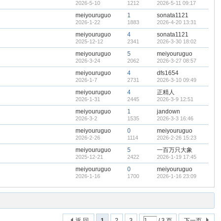
2026-5-10
1212
2026-5-11 09:17
meiyouruguo
1
sonata1121
2026-1-22
1883
2026-4-20 13:31
meiyouruguo
4
sonata1121
2025-12-12
2341
2026-3-30 18:02
meiyouruguo
5
meiyouruguo
2026-3-24
2062
2026-3-27 08:57
meiyouruguo
4
dfs1654
2026-1-7
2731
2026-3-10 09:49
meiyouruguo
4
正精人
2026-1-31
2445
2026-3-9 12:51
meiyouruguo
1
jandown
2026-3-2
1535
2026-3-3 16:46
meiyouruguo
0
meiyouruguo
2026-2-26
1114
2026-2-26 15:23
meiyouruguo
5
一百万只大象
2025-12-21
2422
2026-1-19 17:45
meiyouruguo
0
meiyouruguo
2026-1-16
1700
2026-1-16 23:09
返 回
1
2
3
/ 3 页
下一页