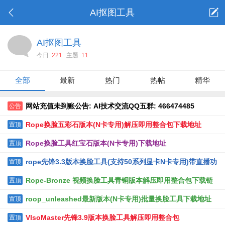
AI抠图工具
AI抠图工具
今日:
221
主题:
11
全部
最新
热门
热帖
精华
网站充值未到账公告: AI技术交流QQ五群: 466474485
公告
Rope换脸五彩石版本(N卡专用)解压即用整合包下载地址
置顶
Rope换脸工具红宝石版本(N卡专用)下载地址
置顶
rope先锋3.3版本换脸工具(支持50系列显卡N卡专用)带直播功
置顶
能
Rope-Bronze 视频换脸工具青铜版本解压即用整合包下载链
置顶
接
roop_unleashed最新版本(N卡专用)批量换脸工具下载地址
置顶
VIsoMaster先锋3.9版本换脸工具解压即用整合包
置顶