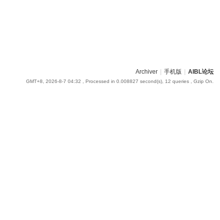
Archiver
|
手机版
|
AIBL论坛
GMT+8, 2026-8-7 04:32
, Processed in 0.008827 second(s), 12 queries , Gzip On.