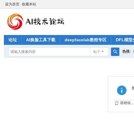
设为首页
收藏本站
论坛
AI换脸工具下载
deepfacelab教程专区
DFL模型
热搜:
帖子
搜
索
请稍候...