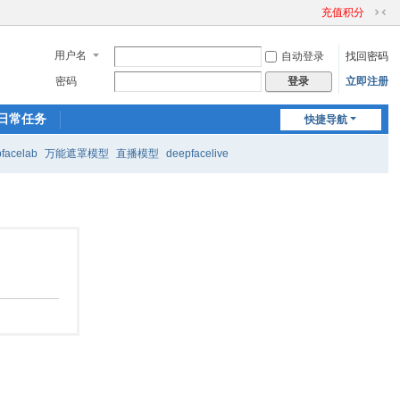
充值积分
切
换
用户名
自动登录
找回密码
到
窄
密码
立即注册
登录
版
日常任务
快捷导航
facelab
万能遮罩模型
直播模型
deepfacelive