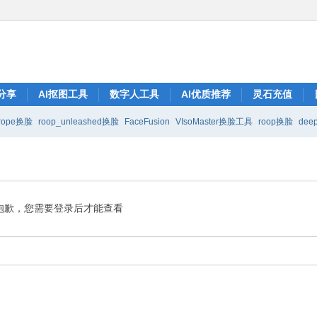
分享
AI抠图工具
数字人工具
AI优质推荐
灵石充值
rope换脸
roop_unleashed换脸
FaceFusion
VIsoMaster换脸工具
roop换脸
deep
抱歉，您需要登录后才能查看