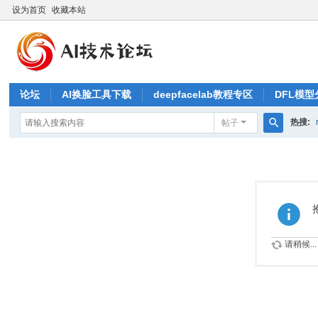
设为首页
收藏本站
论坛
AI换脸工具下载
deepfacelab教程专区
DFL模型
热搜:
帖子
搜
索
请稍候...