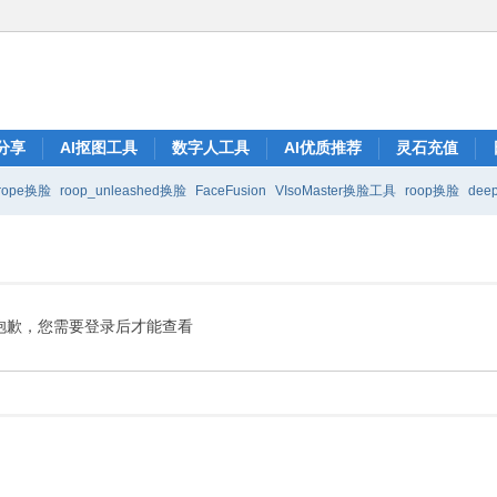
分享
AI抠图工具
数字人工具
AI优质推荐
灵石充值
rope换脸
roop_unleashed换脸
FaceFusion
VIsoMaster换脸工具
roop换脸
deep
抱歉，您需要登录后才能查看