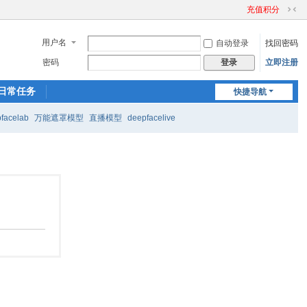
充值积分
切
换
用户名
自动登录
找回密码
到
窄
密码
立即注册
登录
版
日常任务
快捷导航
facelab
万能遮罩模型
直播模型
deepfacelive