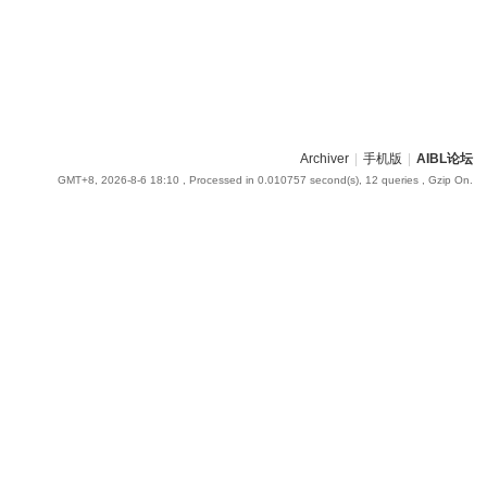
Archiver
|
手机版
|
AIBL论坛
GMT+8, 2026-8-6 18:10
, Processed in 0.010757 second(s), 12 queries , Gzip On.