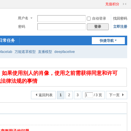
充值积分
切
换
用户名
自动登录
找回密码
到
窄
密码
立即注册
登录
版
日常任务
快捷导航
facelab
万能遮罩模型
直播模型
deepfacelive
，如果使用别人的肖像，使用之前需获得同意和许可
地法律法规的事情
返回列表
1
2
3
/ 3 页
下一页