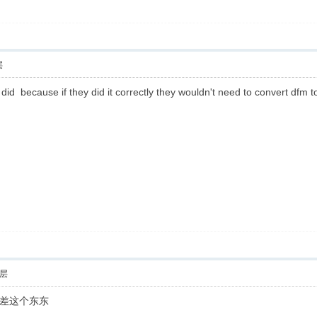
层
 did because if they did it correctly they wouldn't need to convert dfm 
层
差这个东东