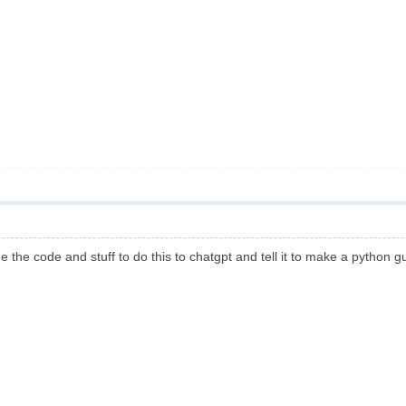
 the code and stuff to do this to chatgpt and tell it to make a python gu