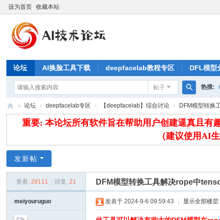
设为首页
收藏本站
论坛
AI换脸工具下载
deepfacelab教程专区
DFL模型
热搜:
帖子
搜
»
论坛
›
deepfacelab专区
›
【deepfacelab】综合讨论
›
DFM模型转换工具
索
A
重要: 本论坛所有软件旨在帮助用户创建逼真且
IB
（建议使用AI
L
发新帖
论
坛
DFM模型转换工具解决rope中ten
查看:
28111
|
回复:
21
meiyouruguo
发表于 2024-9-6 09:59:43
|
显示全部楼层