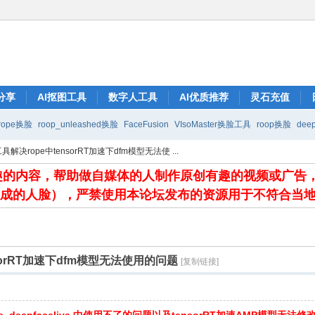
分享
AI抠图工具
数字人工具
AI优质推荐
灵石充值
rope换脸
roop_unleashed换脸
FaceFusion
VIsoMaster换脸工具
roop换脸
deep
解决rope中tensorRT加速下dfm模型无法使 ...
有趣的内容，帮助做自媒体的人制作原创有趣的视频或广告
生成的人脸），严禁使用本论坛发布的资源用于不符合当
sorRT加速下dfm模型无法使用的问题
[复制链接]