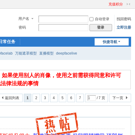
充值积分
切
换
用户名
自动登录
找回密码
到
窄
密码
立即注册
登录
版
日常任务
快捷导航
facelab
万能遮罩模型
直播模型
deepfacelive
，如果使用别人的肖像，使用之前需获得同意和许可
地法律法规的事情
返回列表
1
2
3
4
5
6
7
/ 7 页
下一页