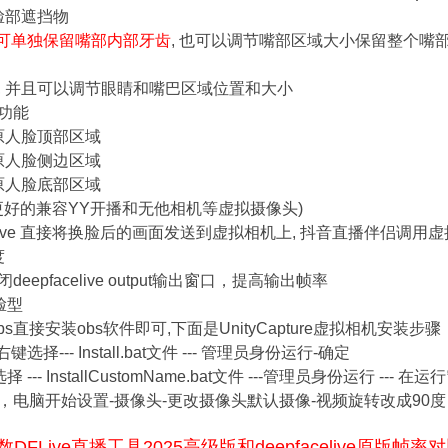
脸部遮挡物
2 可单独保留嘴部内部牙齿
, 也可以调节嘴部区域大小保留整个嘴
, 并且可以调节眼睛和嘴巴区域位置和大小
功能
原人脸顶部区域
原人脸侧边区域
原人脸底部区域
率 (更好的兼容YY开播和无他相机等虚拟摄像头)
acelive 直接将换脸后的画面发送到虚拟相机上, 抖音直播伴侣调
度
pfacelive output输出窗口，提高输出帧率
脸型
, obs直接安装obs软件即可,下面是UnityCapture虚拟相机安装步骤
, 右键选择--- Install.bat文件 --- 管理员身份运行-确定
- InstallCustomName.bat文件 ---管理员身份运行 --
题，电脑开始设置-摄像头-更改摄像头默认摄像-视频旋转改成90
DFLive直播工具2025高级版和deepfacelive原版帧率对