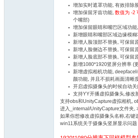
增加实时遮罩功能, 有效排除
增加保留牙齿功能,
数值为 -
个嘴部)
增加保留眼睛和嘴巴区域功能
新增眼睛和嘴部区域边缘模糊
新增人脸顶部不替换, 可保留
新增人脸侧边不替换, 可保留
新增人脸底部不替换, 可保留
新增1080*1920竖屏分辨
新增虚拟相机功能, deepf
颜功能, 并且不损耗画面清晰
开启虚拟摄像头的时候自动关闭dee
支持YY开播虚拟摄像头,修改
支持obs和UnityCapture虚拟相机
进入_internal/UnityCapture文件夹
如果你想修改虚拟摄像头名称,右键选择 --
win11系统关于摄像头竖屏显示问
1920*1080分辨率下同样模型参数