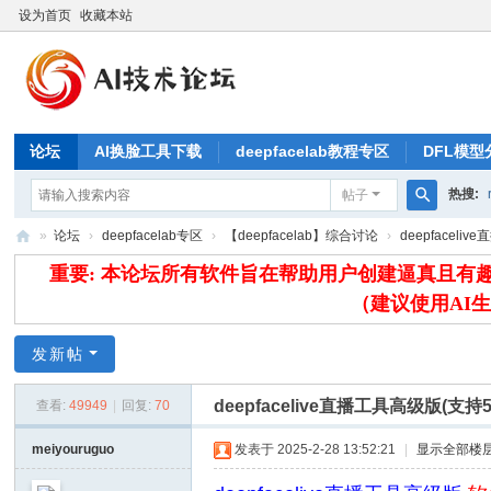
设为首页
收藏本站
论坛
AI换脸工具下载
deepfacelab教程专区
DFL模型
热搜:
帖子
搜
»
论坛
›
deepfacelab专区
›
【deepfacelab】综合讨论
›
deepfaceli
索
A
重要: 本论坛所有软件旨在帮助用户创建逼真且
IB
（建议使用AI
L
发新帖
论
坛
deepfacelive直播工具高级版(支持
查看:
49949
|
回复:
70
meiyouruguo
发表于 2025-2-28 13:52:21
|
显示全部楼