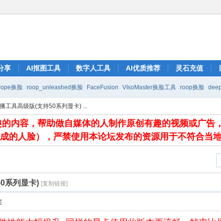
分享
AI抠图工具
数字人工具
AI优质推荐
灵石充值
rope换脸
roop_unleashed换脸
FaceFusion
VIsoMaster换脸工具
roop换脸
deep
ve直播工具高级版(支持50系列显卡) ...
有趣的内容，帮助做自媒体的人制作原创有趣的视频或广告
生成的人脸），严禁使用本论坛发布的资源用于不符合当
50系列显卡)
[复制链接]
层