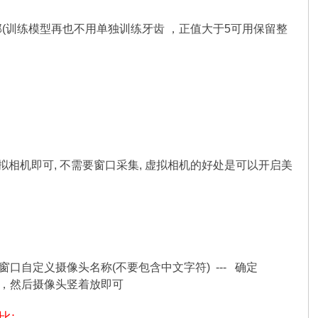
部(训练模型再也不用单独训练牙齿 ，正值大于5可用保留整
用虚拟相机即可, 不需要窗口采集, 虚拟相机的好处是可以开启美
- 在运行窗口自定义摄像头名称(不要包含中文字符) --- 确定
度，然后摄像头竖着放即可
比: