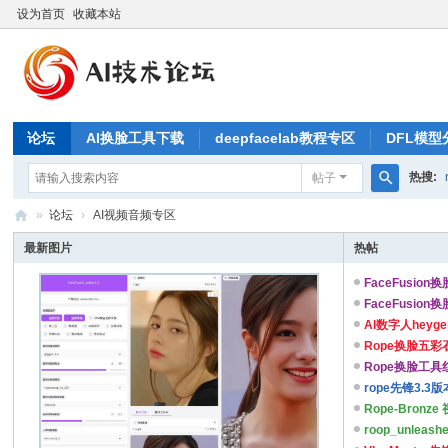
设为首页
收藏本站
论坛
AI换脸工具下载
deepfacelab教程专区
DFL模型
热搜:
帖子
搜
»
论坛
›
AI视频音频专区
索
A
最新图片
热帖
IB
FaceFusion
L
FaceFusion
...
AI数字人heyg
论
...
Rope换脸五
坛
...
Rope换脸工具
rope先锋3.
...
Rope-Bro
...
roop_unle