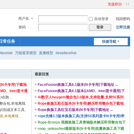
充值积分
切
换
用户名
自动登录
找回密码
到
窄
密码
立即注册
登录
版
日常任务
快捷导航
facelab
万能遮罩模型
直播模型
deepfacelive
最新回复
本(N卡专用)下载地
FaceFusion换脸工具6.1版本(N卡专用)下载地址 ...
MD、Intel显卡通
FaceFusion换脸工具6.1版本((AMD、Intel显卡通用)下
跑 ...
...
AI数字人heygem整合包3.0版本,支持批量,支持50系列
用整合包,本地离线
...
Rope换脸五彩石版本(N卡专用)解压即用整合包下载地
解析识别成文本工具,
...
Rope换脸工具红宝石版本(N卡专用)下载地址 ...
,本地离线 ...
rope先锋3.3版本换脸工具(支持50系列显卡N卡专用)带
...
Rope-Bronze 视频换脸工具青铜版本解压即用整合包下
...
roop_unleashed最新版本(N卡专用)批量换脸工具下载