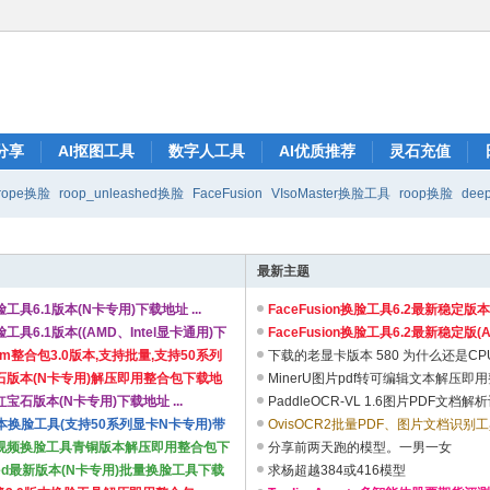
分享
AI抠图工具
数字人工具
AI优质推荐
灵石充值
rope换脸
roop_unleashed换脸
FaceFusion
VIsoMaster换脸工具
roop换脸
deep
最新主题
换脸工具6.1版本(N卡专用)下载地址 ...
FaceFusion换脸工具6.2最新稳定版
换脸工具6.1版本((AMD、Intel显卡通用)下
...
FaceFusion换脸工具6.2最新稳定版(A
em整合包3.0版本,支持批量,支持50系列
...
下载的老显卡版本 580 为什么还是CPU在
彩石版本(N卡专用)解压即用整合包下载地
MinerU图片pdf转可编辑文本解压即
红宝石版本(N卡专用)下载地址 ...
...
PaddleOCR-VL 1.6图片PDF文档
3版本换脸工具(支持50系列显卡N卡专用)带
本 ...
OvisOCR2批量PDF、图片文档识别工具
nze 视频换脸工具青铜版本解压即用整合包下
分享前两天跑的模型。一男一女
ashed最新版本(N卡专用)批量换脸工具下载
求杨超越384或416模型